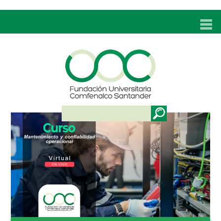
INICIO
UNC
ADMISIONES
PROGRAMAS
TÉCNICOS LABORALES
BIENESTAR
BIBLIOTECA
INVESTIGACIONES
EDUCACIÓN CONTINUA