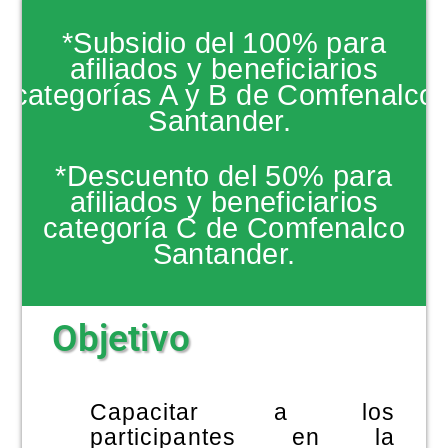
NOTICIAS
*Subsidio del 100% para
afiliados y beneficiarios
categorías A y B de Comfenalco
Santander.
*Descuento del 50% para
afiliados y beneficiarios
categoría C de Comfenalco
Santander.
Objetivo
Capacitar a los
participantes en la