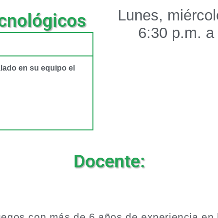
Lunes, miércol
cnológicos
6:30 p.m. a
alado en su equipo el
Docente:
uegos con más de 6 años de experiencia en l