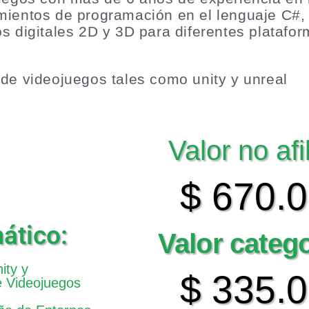
mientos de programación en el lenguaje C#,
s digitales 2D y 3D para diferentes platafo
de videojuegos tales como unity y unreal
Valor no afi
$ 670.
ático:
Valor categ
ity y
$ 335.
 Videojuegos