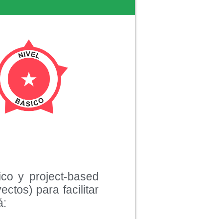
ico y project-based
ctos) para facilitar
á: