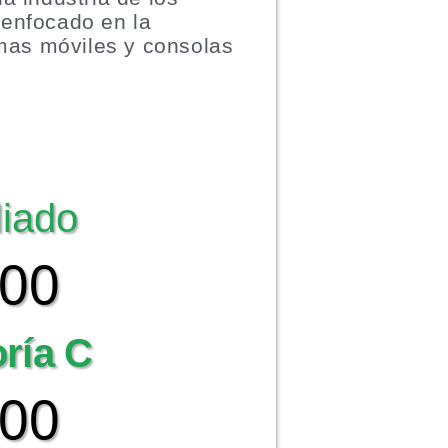
 enfocado en la
rmas móviles y consolas
liado
000
oría C
000