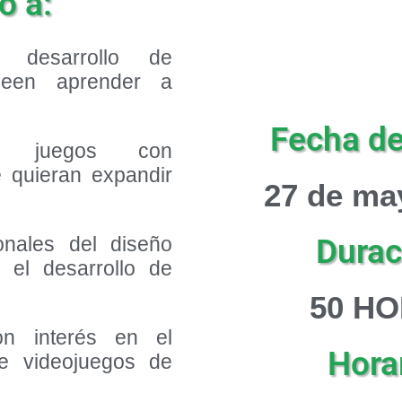
o a:
l desarrollo de
seen aprender a
Fecha de 
de juegos con
 quieran expandir
27 de ma
Durac
onales del diseño
n el desarrollo de
5
0 H
on interés en el
Horar
de videojuegos de