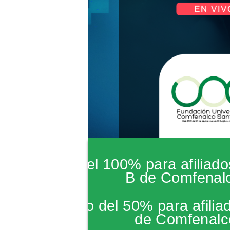
*Subsidio del 100% para afiliado
B de Comfenal
*Descuento del 50% para afiliad
de Comfenalc