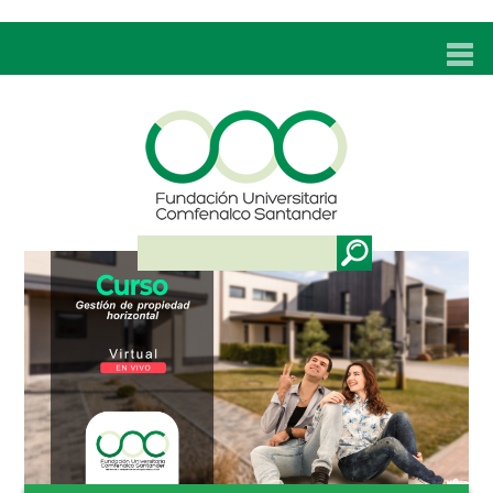
INICIO
UNC
ADMISIONES
PROGRAMAS
TÉCNICOS LABORALES
BIENESTAR
BIBLIOTECA
INVESTIGACIONES
EDUCACIÓN CONTINUA