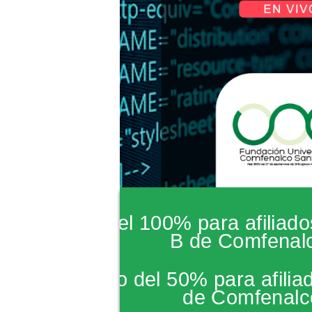
*Subsidio del 100% para afiliado
B de Comfenal
*Descuento del 50% para afiliad
de Comfenalc