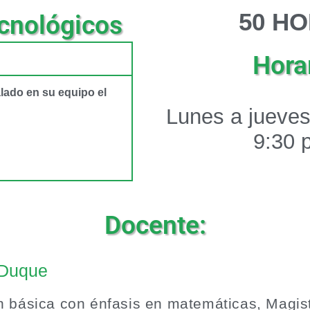
5
0 H
cnológicos
Horar
alado en su equipo el
Lunes a jueves
9:30 
Docente:
 Duque
n básica con énfasis en matemáticas, Magis