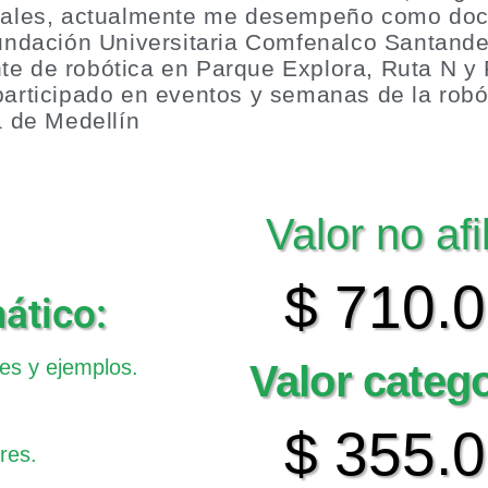
urales, actualmente me desempeño como do
Fundación Universitaria Comfenalco Santand
e de robótica en Parque Explora, Ruta N y
participado en eventos y semanas de la robó
a de Medellín
Valor no afi
$ 710.
ático:
es y ejemplos.
Valor categ
$ 355.
res.