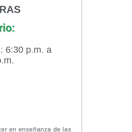
ORAS
io:
: 6:30 p.m. a
p.m.
ter en enseñanza de las