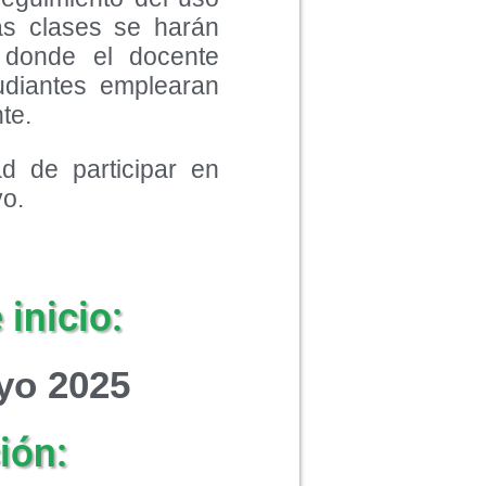
las clases se harán
 donde el docente
tudiantes emplearan
te.
ad de participar en
yo.
inicio:
yo 2025
ión: