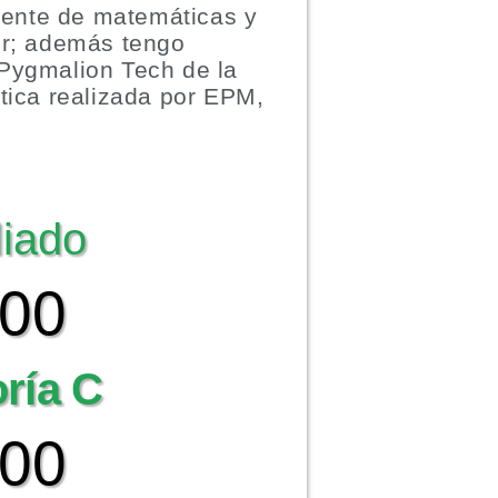
cente de matemáticas y
er; además tengo
 Pygmalion Tech de la
tica realizada por EPM,
liado
000
oría C
000