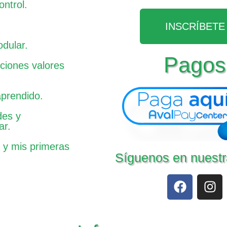
ntrol.
INSCRÍBETE
dular.
Pagos
ciones valores
aprendido.
des y
ar.
o y mis primeras
Síguenos en nuestr