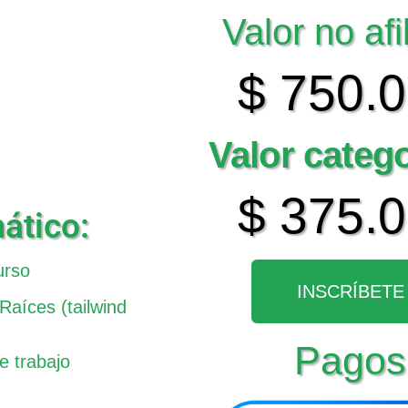
Valor no afi
$ 750.
Valor categ
$ 375.
ático:
urso
INSCRÍBETE
Raíces (tailwind
Pagos
e trabajo