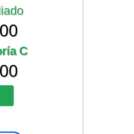
liado
000
oría C
000