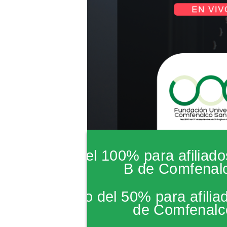
*Subsidio del 100% para afiliado
B de Comfenal
*Descuento del 50% para afiliad
de Comfenalc