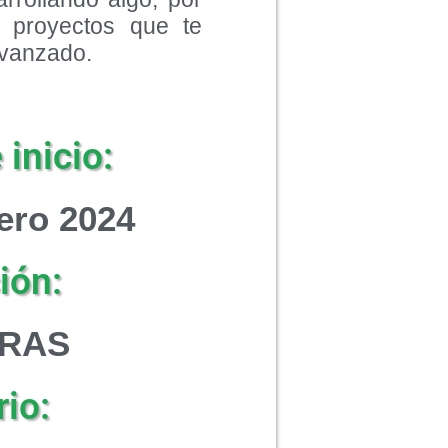
9 proyectos que te
avanzado.
inicio:
ero 2024
ión:
ORAS
io: