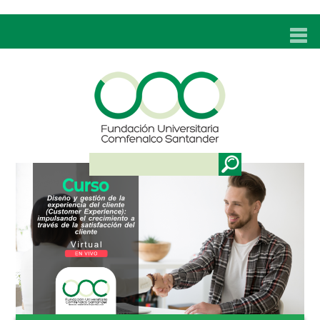
INICIO
UNC
ADMISIONES
PROGRAMAS
TÉCNICOS LABORALES
BIENESTAR
BIBLIOTECA
INVESTIGACIONES
EDUCACIÓN CONTINUA