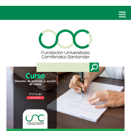
INICIO
UNC
ADMISIONES
PROGRAMAS
TÉCNICOS LABORALES
BIENESTAR
BIBLIOTECA
INVESTIGACIONES
EDUCACIÓN CONTINUA