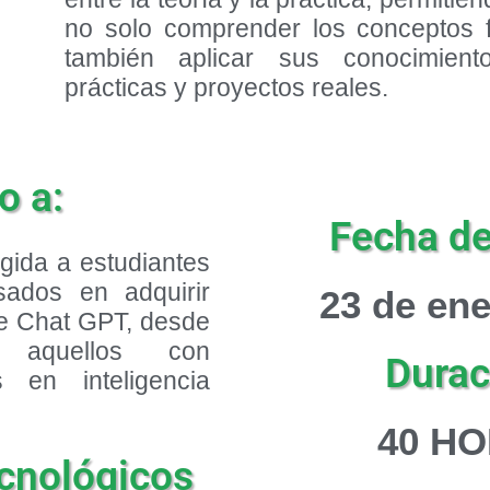
no solo comprender los conceptos 
también aplicar sus conocimient
prácticas y proyectos reales.
o a:
Fecha de 
igida a estudiantes
esados en adquirir
23 de en
de Chat GPT, desde
ta aquellos con
Durac
s en inteligencia
4
0 H
cnológicos