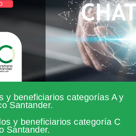
s y beneficiarios categorías A y
co Santander.
os y beneficiarios categoría C
o Santander.