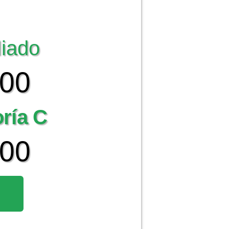
liado
000
oría C
000