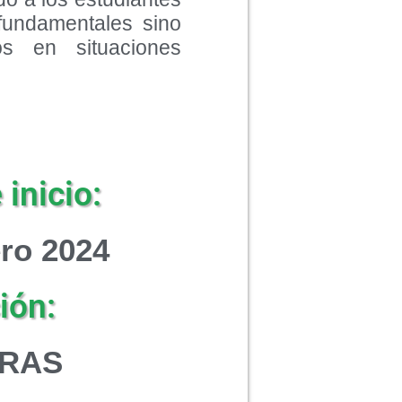
fundamentales sino
os en situaciones
inicio:
ero 2024
ión:
ORAS