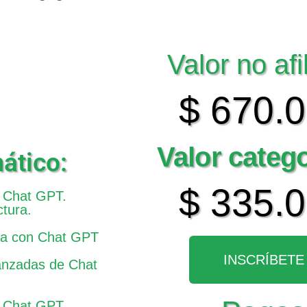
Valor no afi
$ 670.
Valor categ
ático:
$ 335.
 Chat GPT.
ctura.
ica con Chat GPT
INSCRÍBETE
anzadas de Chat
e Chat GPT