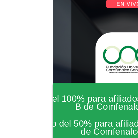
*Subsidio del 100% para afiliado
B de Comfenal
*Descuento del 50% para afiliad
de Comfenalc