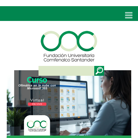
INICIO
UNC
ADMISIONES
PROGRAMAS
TÉCNICOS LABORALES
BIENESTAR
BIBLIOTECA
INVESTIGACIONES
EDUCACIÓN CONTINUA