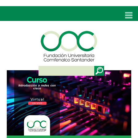
INICIO
UNC
ADMISIONES
PROGRAMAS
TÉCNICOS LABORALES
BIENESTAR
BIBLIOTECA
INVESTIGACIONES
EDUCACIÓN CONTINUA