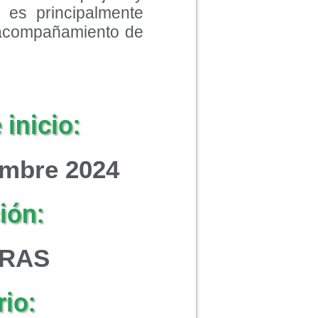
 es principalmente
l acompañamiento de
inicio:
embre 2024
ión:
ORAS
io: