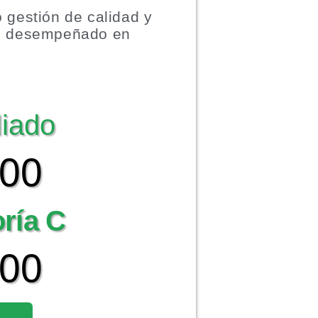
o gestión de calidad y
 me desempeñado en
liado
000
oría C
500