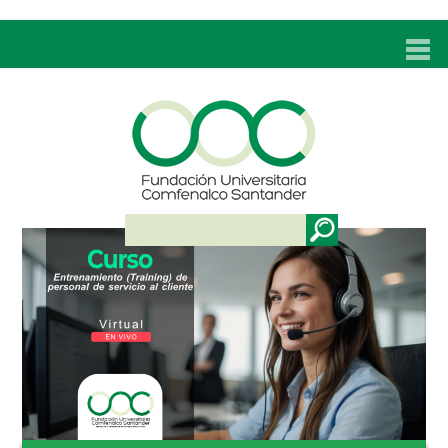
INICIO
UNC
ADMISIONES
PROGRAMAS
TÉCNICOS LABORALES
BIENESTAR
BIBLIOTECA
INVESTIGACIONES
EDUCACIÓN CONTINUA