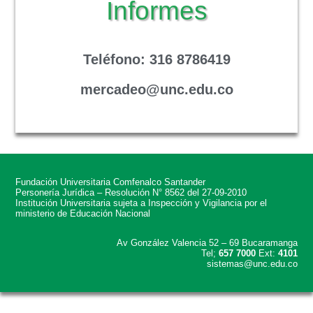
Informes
Teléfono
: 316 8786419
mercadeo@unc.edu.co
Fundación Universitaria Comfenalco Santander
Personería Jurídica – Resolución N° 8562 del 27-09-2010
Institución Universitaria sujeta a Inspección y Vigilancia por el
ministerio de Educación Nacional
Av González Valencia 52 – 69 Bucaramanga
Tel;
657 7000
Ext:
4101
sistemas@unc.edu.co