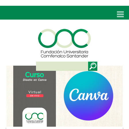
INICIO
UNC
ADMISIONES
PROGRAMAS
TÉCNICOS LABORALES
BIENESTAR
BIBLIOTECA
INVESTIGACIONES
EDUCACIÓN CONTINUA