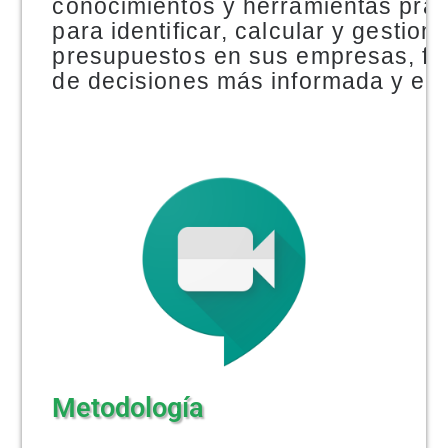
conocimientos y herramientas prác
para identificar, calcular y gestion
NOTICIAS
presupuestos en sus empresas, fac
de decisiones más informada y est
Metodología