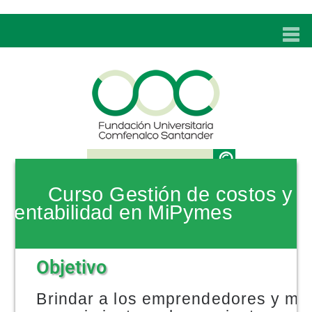
INICIO
UNC
ADMISIONES
PROGRAMAS
TÉCNICOS LABORALES
Curso Gestión de costos y
BIENESTAR
rentabilidad en MiPymes
BIBLIOTECA
Objetivo
INVESTIGACIONES
Brindar a los emprendedores y mi
EDUCACIÓN CONTINUA