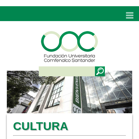
INICIO
UNC
ADMISIONES
PROGRAMAS
TÉCNICOS LABORALES
BIENESTAR
BIBLIOTECA
INVESTIGACIONES
CULTURA
EDUCACIÓN CONTINUA