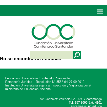
INICIO
UNC
ADMISIONES
PROGRAMAS
No se encontraron entradas
TÉCNICOS LABORALES
BIENESTAR
Fundación Universitaria Comfenalco Santander
BIBLIOTECA
Personería Jurídica – Resolución N° 8562 del 27-09-2010
Institución Universitaria sujeta a Inspección y Vigilancia por el
ministerio de Educación Nacional
INVESTIGACIONES
Av González Valencia 52 – 69 Bucaramanga
Tel;
657 7000
Ext:
4101
EDUCACIÓN CONTINUA
sistemas@unc.edu.co