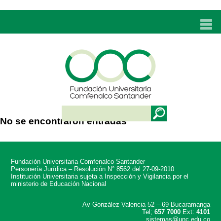
INICIO
UNC
ADMISIONES
PROGRAMAS
No se encontraron entradas
TÉCNICOS LABORALES
BIENESTAR
Fundación Universitaria Comfenalco Santander
BIBLIOTECA
Personería Jurídica – Resolución N° 8562 del 27-09-2010
Institución Universitaria sujeta a Inspección y Vigilancia por el
ministerio de Educación Nacional
INVESTIGACIONES
Av González Valencia 52 – 69 Bucaramanga
Tel;
657 7000
Ext:
4101
EDUCACIÓN CONTINUA
sistemas@unc.edu.co