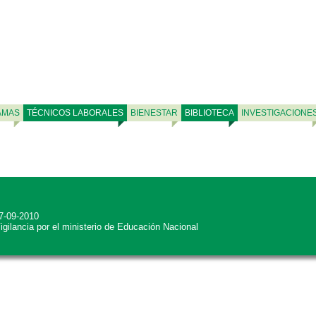
AMAS
TÉCNICOS LABORALES
BIENESTAR
BIBLIOTECA
INVESTIGACIONE
27-09-2010
Vigilancia por el ministerio de Educación Nacional