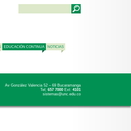
S
EDUCACIÓN CONTINUA
NOTICIAS
Av González Valencia 52 – 69 Bucaramanga
Tel;
657 7000
Ext:
4101
sistemas@unc.edu.co