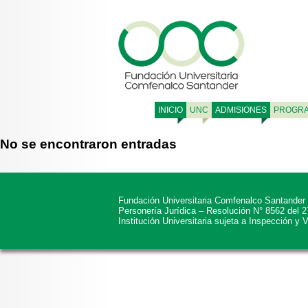
INICIO
UNC
ADMISIONES
PROGR
No se encontraron entradas
Fundación Universitaria Comfenalco Santander
Personería Jurídica – Resolución N° 8562 del 
Institución Universitaria sujeta a Inspección y 